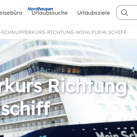
Nordhausen
eisebüro
Urlaubssuche
Urlaubsziele
F-SCHNUPPERKURS-RICHTUNG-WOHLFUEHLSCHIFF
kurs Richtung
schiff