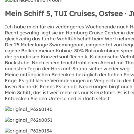
Mein Schiff 5, TUI Cruises, Ostsee · 
Ich habe mich für ein verlängertes Wochenende nach Ha
Recht gewaltig liegt sie im Hamburg Cruise Center in d
gleichzeitig das fünfte Wohlfühlschiff beim Wort nehme
Der 25 Meter lange Swimmingpool, eingebettet von bequ
eigene Balkon meiner Kabine. 80% Balkonkabinen spreche
der grandiosen Konzertsaal-Technik. Kulinarische Vielf
Backstube. Nach einem feuchtfröhlichen Abend mit Theat
nächsten Tag in der Horizont-Sauna sicher wieder weg.
Meine anfänglichen Bedenken bezüglich der hohen Passag
Enge. Es gibt kleine Veränderungen im Vergleich zu den
lösen Richards Feines Essen ab. Neuerungen birgt auch 
Mein Schiff, das ist weit mehr als nur Kreuzfahrt. Es is
Entdecken Sie den Unterschied einfach selbst!