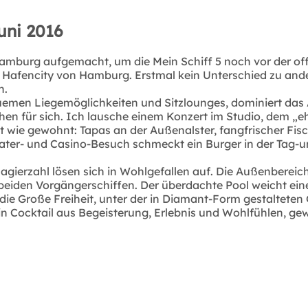
Juni 2016
mburg aufgemacht, um die Mein Schiff 5 noch vor der offi
er Hafencity von Hamburg. Erstmal kein Unterschied zu and
n.
emen Liegemöglichkeiten und Sitzlounges, dominiert das A
n für sich. Ich lausche einem Konzert im Studio, dem „eh
alt wie gewohnt: Tapas an der Außenalster, fangfrischer F
er- und Casino-Besuch schmeckt ein Burger in der Tag-und
ierzahl lösen sich in Wohlgefallen auf. Die Außenbereiche
 beiden Vorgängerschiffen. Der überdachte Pool weicht ei
die Große Freiheit, unter der in Diamant-Form gestalteten
t ein Cocktail aus Begeisterung, Erlebnis und Wohlfühlen, 