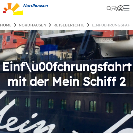
Nordhausen
HOME
NORDHAUSEN
REISEBERICHTE
EINFUEHRUNGSFAHR
Einf\u00fchrungsfahrt
mit der Mein Schiff 2