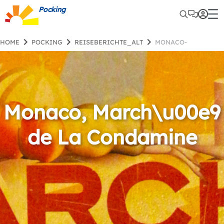
Pocking
HOME
POCKING
REISEBERICHTE_ALT
MONACO-
Monaco, March\u00e9
de La Condamine