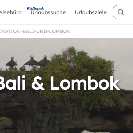
Pößneck
eisebüro
Urlaubssuche
Urlaubsziele
INATION-BALI-UND-LOMBOK
Bali & Lombok