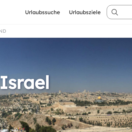
Urlaubssuche
Urlaubsziele
AND
Israel