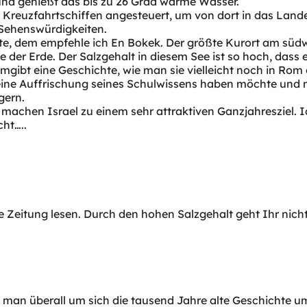
und genießt das bis zu 26 Grad warme Wasser.
 Kreuzfahrtschiffen angesteuert, um von dort in das Land
 Sehenswürdigkeiten.
e, dem empfehle ich En Bokek. Der größte Kurort am südw
e der Erde. Der Salzgehalt in diesem See ist so hoch, dass 
umgibt eine Geschichte, wie man sie vielleicht noch in Rom
ine Auffrischung seines Schulwissens haben möchte und ni
gern.
achen Israel zu einem sehr attraktiven Ganzjahresziel. I
ht…..
 Zeitung lesen. Durch den hohen Salzgehalt geht Ihr nicht
man überall um sich die tausend Jahre alte Geschichte um