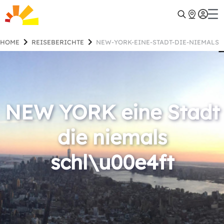
HOME
REISEBERICHTE
NEW-YORK-EINE-STADT-DIE-NIEMALS
NEW YORK eine Stadt
die niemals
schl\u00e4ft