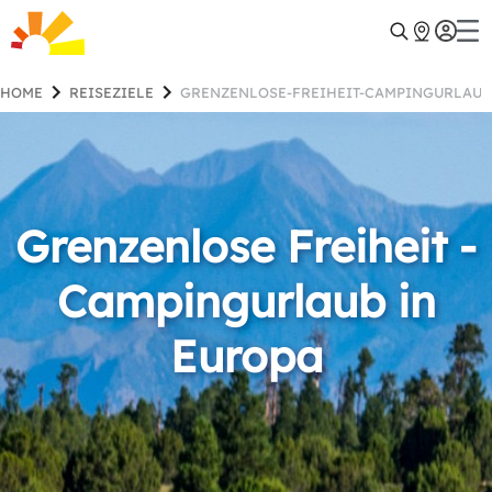
HOME
REISEZIELE
GRENZENLOSE-FREIHEIT-CAMPINGURLAUB
Grenzenlose Freiheit -
Campingurlaub in
Europa