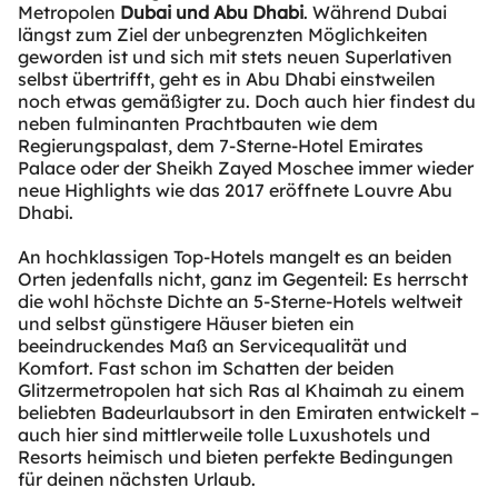
Metropolen
Dubai und Abu Dhabi
. Während Dubai
längst zum Ziel der unbegrenzten Möglichkeiten
geworden ist und sich mit stets neuen Superlativen
selbst übertrifft, geht es in Abu Dhabi einstweilen
noch etwas gemäßigter zu. Doch auch hier findest du
neben fulminanten Prachtbauten wie dem
Regierungspalast, dem 7-Sterne-Hotel Emirates
Palace oder der Sheikh Zayed Moschee immer wieder
neue Highlights wie das 2017 eröffnete Louvre Abu
Dhabi.
An hochklassigen Top-Hotels mangelt es an beiden
Orten jedenfalls nicht, ganz im Gegenteil: Es herrscht
die wohl höchste Dichte an 5-Sterne-Hotels weltweit
und selbst günstigere Häuser bieten ein
beeindruckendes Maß an Servicequalität und
Komfort. Fast schon im Schatten der beiden
Glitzermetropolen hat sich Ras al Khaimah zu einem
beliebten Badeurlaubsort in den Emiraten entwickelt –
auch hier sind mittlerweile tolle Luxushotels und
Resorts heimisch und bieten perfekte Bedingungen
für deinen nächsten Urlaub.