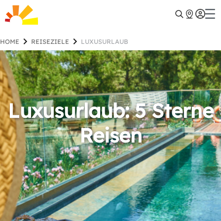
HOME
REISEZIELE
LUXUSURLAUB
Luxusurlaub: 5 Sterne
Reisen