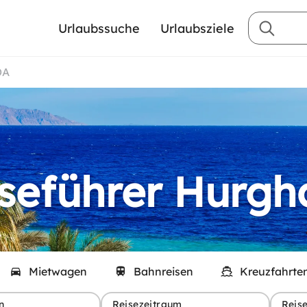
Urlaubssuche
Urlaubsziele
DA
seführer Hurg
Mietwagen
Bahnreisen
Kreuzfahrte
n
Reisezeitraum
Reis