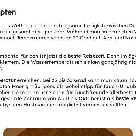
ypten
 das Wetter sehr niederschlagsarm. Lediglich zwischen D
uf insgesamt drei - pro Jahr! Während man im deutschen W
er noch Temperaturen von rund 20 Grad auf. April und No
öchte, für den ist jetzt die
beste Reisezeit
. Denn im äg
klettern. Die Wassertemperaturen sinken ganzjährig ni
.
eratur
erreichen. Bei 25 bis 30 Grad kann man kaum no
ten Meer gilt übrigens als Geheimtipp für Tauch-Urla
ber. Denn dann herrschen für Tauchfreunde allerbeste
gesamte Zeitraum von April bis Oktober ist als
beste Re
Babys den Hochsommer möglichst vermeiden sollten.