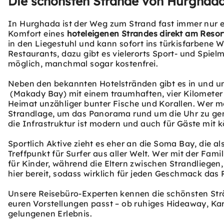
Die schönsten Strände von Hurghad
In Hurghada ist der Weg zum Strand fast immer nur ei
Komfort eines
hoteleigenen Strandes direkt am Resor
in den Liegestuhl und kann sofort ins türkisfarbene 
Restaurants, dazu gibt es vielerorts Sport- und Spie
möglich, manchmal sogar kostenfrei.
Neben den bekannten Hotelstränden gibt es in und
(Makady Bay) mit einem traumhaften, vier Kilometer 
Heimat unzähliger bunter Fische und Korallen. Wer 
Strandlage, um das Panorama rund um die Uhr zu ge
die Infrastruktur ist modern und auch für Gäste mit 
Sportlich Aktive zieht es eher an die Soma Bay, die al
Treffpunkt für Surfer aus aller Welt. Wer mit der Famili
für Kinder, während die Eltern zwischen Strandliege
hier bereit, sodass wirklich für jeden Geschmack das R
Unsere Reisebüro-Experten kennen die schönsten Str
euren Vorstellungen passt – ob ruhiges Hideaway, Ka
gelungenen Erlebnis.