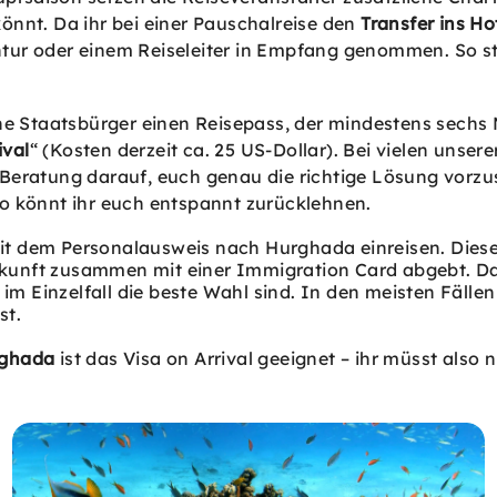
könnt.
Da ihr bei einer Pauschalreise den
Transfer ins Ho
ur oder einem Reiseleiter in Empfang genommen. So start
che Staatsbürger einen Reisepass, der mindestens sechs 
ival
“ (Kosten derzeit ca. 25 US-Dollar).
Bei vielen unsere
r Beratung darauf, euch genau die richtige Lösung vo
So könnt ihr euch entspannt zurücklehnen.
v mit dem Personalausweis nach Hurghada einreisen. Dies
 Ankunft zusammen mit einer Immigration Card abgebt.
Da
 Einzelfall die beste Wahl sind. In den meisten Fälle
st.
rghada
ist das Visa on Arrival geeignet – ihr müsst also