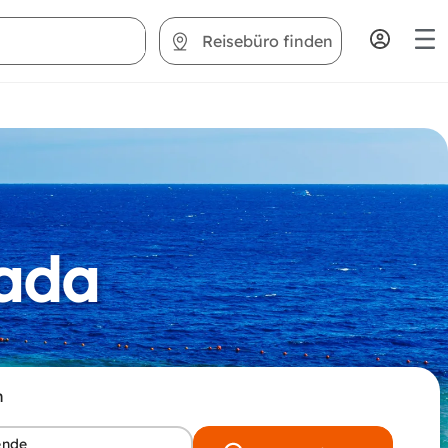
Reisebüro finden
hada
n
ende