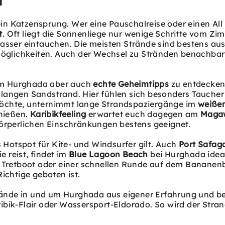
a
n Katzensprung. Wer eine Pauschalreise oder einen All 
t
. Oft liegt die Sonnenliege nur wenige Schritte vom Zi
Wasser eintauchen. Die meisten Strände sind bestens au
lmöglichkeiten. Auch der Wechsel zu Stränden benachbart
 um Hurghada aber auch
echte Geheimtipps
zu entdecken.
langen Sandstrand. Hier fühlen sich besonders Taucher 
möchte, unternimmt lange Strandspaziergänge im
weiße
nießen.
Karibikfeeling
erwartet euch dagegen am
Magaw
körperlichen Einschränkungen bestens geeignet.
s Hotspot für Kite- und Windsurfer gilt. Auch
Port Safag
e reist, findet im
Blue Lagoon Beach
bei Hurghada ideal
n, Tretboot oder einer schnellen Runde auf dem Banane
ichtige geboten ist.
ände in und um Hurghada aus eigener Erfahrung und be
ribik-Flair oder Wassersport-Eldorado. So wird der Str