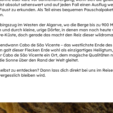
ist absolut sehenswert und auf jeden Fall einen Ausflug w
e Faust zu erkunden. Als Teil eines bequemen Pauschalpak
n.
ebirgszug im Westen der Algarve, wo die Berge bis zu 90
 und durch kleine, urige Dörfer, in denen man noch heute 
arve-Küste, doch gerade das macht den Reiz dieser wildrom
gendwann Cabo de São Vicente – das westlichste Ende des e
galt dieser Flecken Erde wohl als einzigartiges Heiligtum,
 war Cabo de São Vicente ein Ort, dem magische Qualitäte
ie Sonne über den Rand der Welt gleitet.
lbst zu entdecken? Dann lass dich direkt bei uns im Reis
ergesslich bleiben wird.