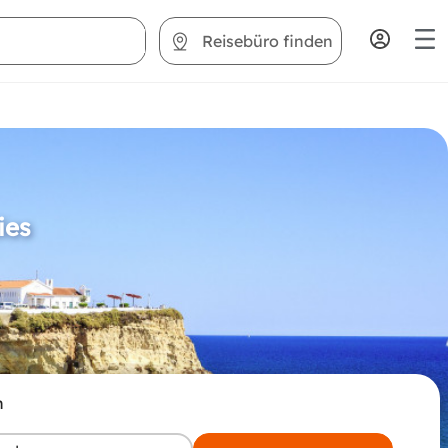
Reisebüro finden
ies
n