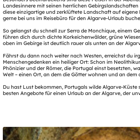
Landesinnere mit seinen herrlichen Gebirgslandschaften 
diese einzigartige und zerklüftete Landschaft auf eigen
gerne bei uns im Reisebüro für den Algarve-Urlaub buche
So gelangst du schnell zur Serra de Monchique, einem G
führen dich durch dichte Korkeichenwälder, grüne Wiesen
oben im Gebirge ist deutlich rauer als unten an der Alg
Fährst du dann noch weiter nach Westen, erreichst du ir
Menschengedenken ein heiliger Ort: Schon im Neolithikum 
Phönizier und der Römer, die Portugal einst besetzten,
Welt – einen Ort, an dem die Götter wohnen und an dem d
Du hast Lust bekommen, Portugals wilde Algarve-Küste se
besten Angebote für einen Urlaub an der Algarve, der unv