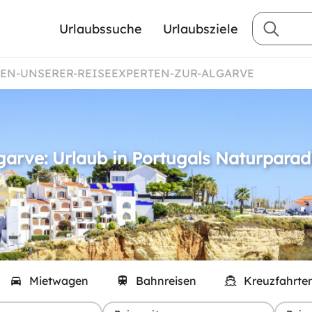
Urlaubssuche
Urlaubsziele
GEN-UNSERER-REISEEXPERTEN-ZUR-ALGARVE
garve: Urlaub in Portugals Naturparad
Mietwagen
Bahnreisen
Kreuzfahrte