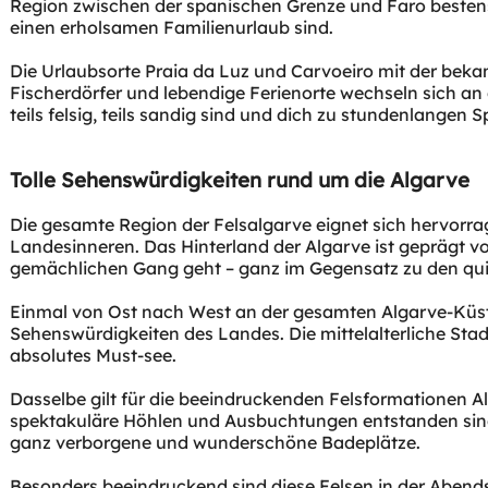
Region zwischen der spanischen Grenze und Faro bestens
einen erholsamen Familienurlaub sind.
Die Urlaubsorte Praia da Luz und Carvoeiro mit der bek
Fischerdörfer und lebendige Ferienorte wechseln sich a
teils felsig, teils sandig sind und dich zu stundenlangen
Tolle Sehenswürdigkeiten rund um die Algarve
Die gesamte Region der Felsalgarve eignet sich hervorr
Landesinneren. Das Hinterland der Algarve ist geprägt v
gemächlichen Gang geht – ganz im Gegensatz zu den quir
Einmal von Ost nach West an der gesamten Algarve-Küste 
Sehenswürdigkeiten des Landes. Die mittelalterliche Stad
absolutes Must-see.
Dasselbe gilt für die beeindruckenden Felsformationen A
spektakuläre Höhlen und Ausbuchtungen entstanden sind.
ganz verborgene und wunderschöne Badeplätze.
Besonders beeindruckend sind diese Felsen in der Abends