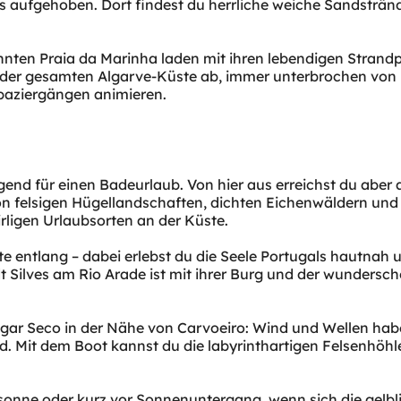
 aufgehoben. Dort findest du herrliche weiche Sandstränd
annten Praia da Marinha laden mit ihren lebendigen Stran
n der gesamten Algarve-Küste ab, immer unterbrochen von
 Spaziergängen animieren.
agend für einen Badeurlaub. Von hier aus erreichst du ab
on felsigen Hügellandschaften, dichten Eichenwäldern und 
ligen Urlaubsorten an der Küste.
entlang – dabei erlebst du die Seele Portugals hautnah u
t Silves am Rio Arade ist mit ihrer Burg und der wundersch
lgar Seco in der Nähe von Carvoeiro: Wind und Wellen habe
 Mit dem Boot kannst du die labyrinthartigen Felsenhöhl
onne oder kurz vor Sonnenuntergang, wenn sich die gelblic