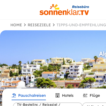
HOME
REISEZIELE
TIPPS-UND-EMPFEHLUN
Al
Pauschalreisen
Hotels
Flüge
TV-Bestellnr. / Reiseziel /