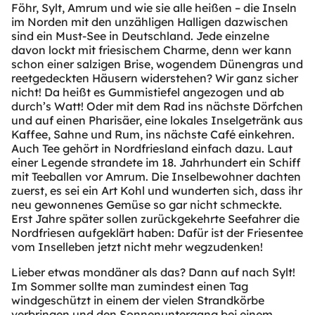
Föhr, Sylt, Amrum und wie sie alle heißen – die Inseln
im Norden mit den unzähligen Halligen dazwischen
sind ein Must-See in Deutschland. Jede einzelne
davon lockt mit friesischem Charme, denn wer kann
schon einer salzigen Brise, wogendem Dünengras und
reetgedeckten Häusern widerstehen? Wir ganz sicher
nicht! Da heißt es Gummistiefel angezogen und ab
durch’s Watt! Oder mit dem Rad ins nächste Dörfchen
und auf einen Pharisäer, eine lokales Inselgetränk aus
Kaffee, Sahne und Rum, ins nächste Café einkehren.
Auch Tee gehört in Nordfriesland einfach dazu. Laut
einer Legende strandete im 18. Jahrhundert ein Schiff
mit Teeballen vor Amrum. Die Inselbewohner dachten
zuerst, es sei ein Art Kohl und wunderten sich, dass ihr
neu gewonnenes Gemüse so gar nicht schmeckte.
Erst Jahre später sollen zurückgekehrte Seefahrer die
Nordfriesen aufgeklärt haben: Dafür ist der Friesentee
vom Inselleben jetzt nicht mehr wegzudenken!
Lieber etwas mondäner als das? Dann auf nach Sylt!
Im Sommer sollte man zumindest einen Tag
windgeschützt in einem der vielen Strandkörbe
verbringen und den Sonnenuntergang bei einem