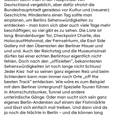
Deutschland vergeblich, aber dafür strotzt die
Bundeshauptstadt geradeso vor Kultur und (neuerer)
Geschichte. Mindestens einen Tag sollte man
einplanen, um Berlins Sehenswürdigkeiten zu
entdecken – man kann sich aber auch viele Tage mehr
beschäftigen; so viel gibt es zu sehen. Die Liste ist
lang: Brandenburger Tor, Checkpoint Charlie, das
HolocaustMahnmal, der Fernsehturm, die East Side
Gallery mit den Überresten der Berliner Mauer und
und und. Auch der Reichstag und die Museumsinsel
dürfen bei einer echten Berlintour eigentlich nicht
fehlen. Doch nach den „offiziellen”, bekanntesten
Sehenswürdigkeiten ist noch lange nicht Schluss!
Jeder Kiez hat so seinen ganz eigenen Reiz und beim
Schlendern kann man immer noch Orte „off the
beaten Track” entdecken. Wie wäre es zum Beispiel
mit dem Berliner Untergrund? Spezielle Touren führen
in Atomschutzbunker, Tunnel und andere
unterirdische Gänge. Oder man sucht sich sein ganz
eigenes Berlin-Andenken auf einem der Flohmärkte
und lässt sich einfach mal treiben. Und dann sind da
ja noch die Nächte in Berlin – und die können lang