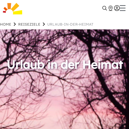
HOME
REISEZIELE
URLAUB-IN-DER-HEIMAT
Urlaub in der Heimat