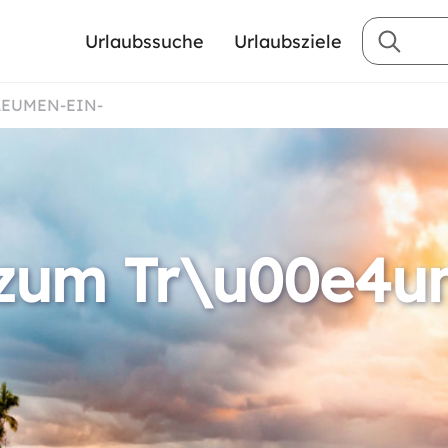
Urlaubssuche
Urlaubsziele
AEUMEN-EIN-
 zum Tr\u00e4u