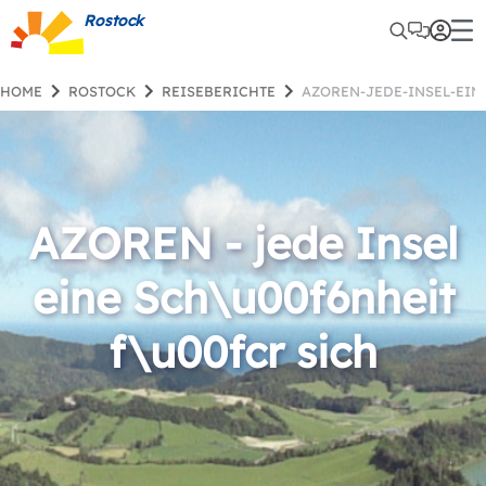
Rostock
HOME
ROSTOCK
REISEBERICHTE
AZOREN-JEDE-INSEL-EI
AZOREN - jede Insel
eine Sch\u00f6nheit
f\u00fcr sich