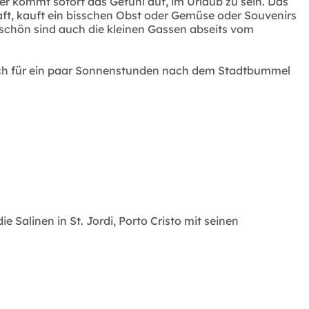
er kommt sofort das Gefühl auf, im Urlaub zu sein. Das
Saft, kauft ein bisschen Obst oder Gemüse oder Souvenirs
chön sind auch die kleinen Gassen abseits vom
n sich für ein paar Sonnenstunden nach dem Stadtbummel
Salinen in St. Jordi, Porto Cristo mit seinen