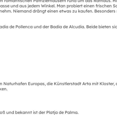
hren romantischen Patrizierhäusern rund um das Rathaus. Hi
r Gasse und aus jedem Winkel. Man probiert einen frischen 
ehm. Niemand drängt einen etwas zu kaufen. Besonders s
 Badia de Pollenca und der Badia de Alcudia. Beide biete
turhafen Europas, die Künstlerstadt Arta mit Kloster, die 
ken.
Groß und bekannt ist der Platja de Palma.