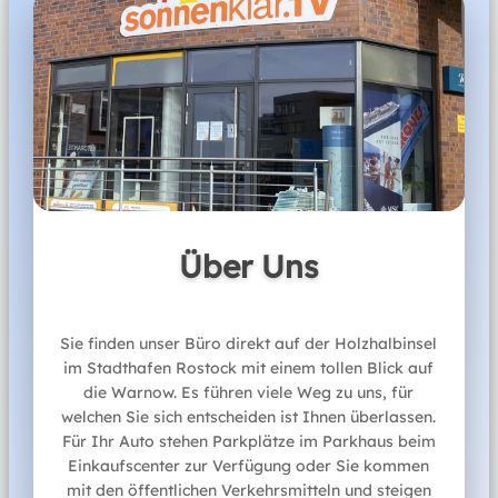
Unser Team
Öffnungszeiten
Michael Kühl
Inhaber
Mo
10:00-18:00
Di
10:00-18:00
Mi
10:00-18:00
Über Uns
Remondo Knospe
Do
10:00-18:00
Geschäftsführer
Fr
10:00-18:00
Sie finden unser Büro direkt auf der Holzhalbinsel
Solveig Inken
im Stadthafen Rostock mit einem tollen Blick auf
0381 51088099
Expedientin
die Warnow. Es führen viele Weg zu uns, für
stadthafen-rostock@sonnenklar.de
welchen Sie sich entscheiden ist Ihnen überlassen.
Für Ihr Auto stehen Parkplätze im Parkhaus beim
Einkaufscenter zur Verfügung oder Sie kommen
mit den öffentlichen Verkehrsmitteln und steigen