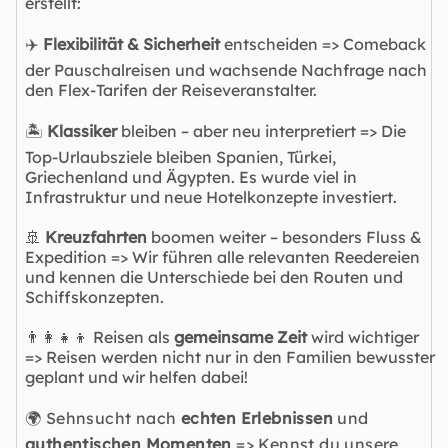
erstellt:
✈️
Flexibilität & Sicherheit
entscheiden => Comeback
der Pauschalreisen und wachsende Nachfrage nach
den Flex-Tarifen der Reiseveranstalter.
🏝️
Klassiker
bleiben – aber neu interpretiert => Die
Top-Urlaubsziele bleiben Spanien, Türkei,
Griechenland und Ägypten. Es wurde viel in
Infrastruktur und neue Hotelkonzepte investiert.
🚢
Kreuzfahrten
boomen weiter – besonders Fluss &
Expedition => Wir führen alle relevanten Reedereien
und kennen die Unterschiede bei den Routen und
Schiffskonzepten.
👨‍👩‍👧‍👦 Reisen als
gemeinsame Zeit
wird wichtiger
=> Reisen werden nicht nur in den Familien bewusster
geplant und wir helfen dabei!
🌍 Sehnsucht nach
echten Erlebnissen
und
authentischen Momenten
=> Kennst du unsere