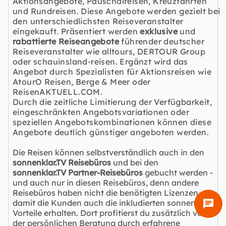
Aktionsangebote
,
Pauschalreisen
,
Kreuzfahrten
und
Rundreisen
. Diese Angebote werden gezielt bei
den unterschiedlichsten Reiseveranstalter
eingekauft. Präsentiert werden
exklusive
und
rabattierte Reiseangebote
führender deutscher
Reiseveranstalter wie alltours, DERTOUR Group
oder schauinsland-reisen. Ergänzt wird das
Angebot durch Spezialisten für Aktionsreisen wie
AtourO Reisen, Berge & Meer oder
ReisenAKTUELL.COM.
Durch die zeitliche Limitierung der Verfügbarkeit,
eingeschränkten Angebotsvariationen oder
speziellen Angebotskombinationen können diese
Angebote deutlich günstiger angeboten werden.
Die Reisen können selbstverständlich auch in den
sonnenklar.TV Reisebüros
und bei den
sonnenklar.TV Partner-Reisebüros
gebucht werden -
und auch nur in diesen Reisebüros, denn andere
Reisebüros haben nicht die benötigten Lizenzen,
damit die Kunden auch die inkludierten sonnenklar.TV
chat
Vorteile erhalten. Dort profitierst du zusätzlich von
der persönlichen Beratung durch erfahrene