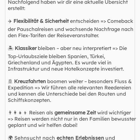
Nachfolgend haben wir dir eine aktuelle Übersicht
erstellt:
✈️
Flexibilität & Sicherheit
entscheiden => Comeback
der Pauschalreisen und wachsende Nachfrage nach
den Flex-Tarifen der Reiseveranstalter.
🏝️
Klassiker
bleiben – aber neu interpretiert => Die
Top-Urlaubsziele bleiben Spanien, Türkei,
Griechenland und Ägypten. Es wurde viel in
Infrastruktur und neue Hotelkonzepte investiert.
🚢
Kreuzfahrten
boomen weiter – besonders Fluss &
Expedition => Wir führen alle relevanten Reedereien
und kennen die Unterschiede bei den Routen und
Schiffskonzepten.
👨‍👩‍👧‍👦 Reisen als
gemeinsame Zeit
wird wichtiger
=> Reisen werden nicht nur in den Familien bewusster
geplant und wir helfen dabei!
🌍 Sehnsucht nach
echten Erlebnissen
und