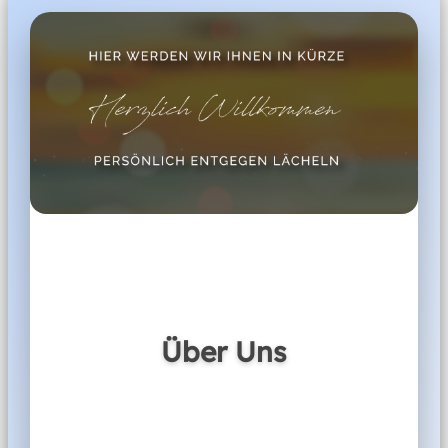
Unser Team
Öffnungszeiten
Mo
10:00-19:00
Kathrin Wagner
Di
10:00-19:00
Reiseexpertin
Mi
10:00-19:00
Do
10:00-19:00
Fr
10:00-19:00
Sa
10:00-19:00
Zafer Yagci
Inhaber
Über Uns
0711 98693867
stuttgart-milaneo@sonnenklartv.de