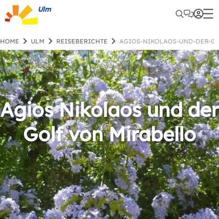
Ulm
HOME
ULM
REISEBERICHTE
AGIOS-NIKOLAOS-UND-DER-G
Agios Nikolaos und der
Golf von Mirabello