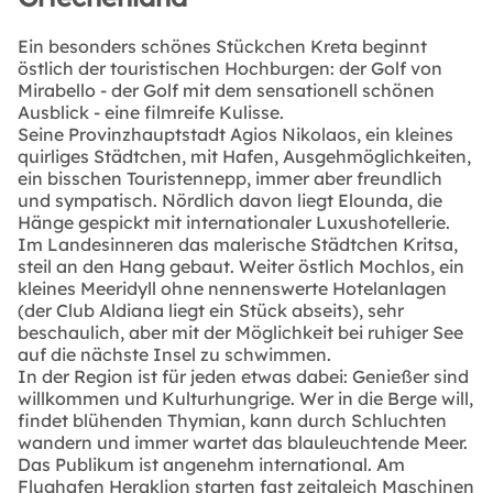
Ein besonders schönes Stückchen Kreta beginnt
östlich der touristischen Hochburgen: der Golf von
Mirabello - der Golf mit dem sensationell schönen
Ausblick - eine filmreife Kulisse.
Seine Provinzhauptstadt Agios Nikolaos, ein kleines
quirliges Städtchen, mit Hafen, Ausgehmöglichkeiten,
ein bisschen Touristennepp, immer aber freundlich
und sympatisch. Nördlich davon liegt Elounda, die
Hänge gespickt mit internationaler Luxushotellerie.
Im Landesinneren das malerische Städtchen Kritsa,
steil an den Hang gebaut. Weiter östlich Mochlos, ein
kleines Meeridyll ohne nennenswerte Hotelanlagen
(der Club Aldiana liegt ein Stück abseits), sehr
beschaulich, aber mit der Möglichkeit bei ruhiger See
auf die nächste Insel zu schwimmen.
In der Region ist für jeden etwas dabei: Genießer sind
willkommen und Kulturhungrige. Wer in die Berge will,
findet blühenden Thymian, kann durch Schluchten
wandern und immer wartet das blauleuchtende Meer.
Das Publikum ist angenehm international. Am
Flughafen Heraklion starten fast zeitgleich Maschinen