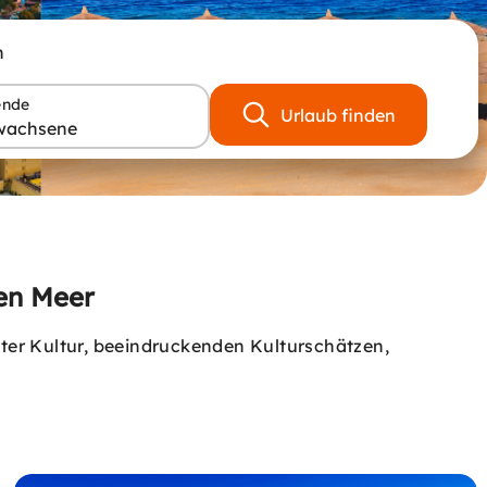
n
ende
Urlaub finden
wachsene
ten Meer
lter Kultur, beeindruckenden Kulturschätzen,