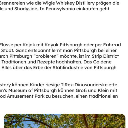
Brennereien wie die Wigle Whiskey Distillery prägen die
ide und Shadyside. In Pennsylvania einkaufen geht
 Flüsse per Kajak mit Kayak Pittsburgh oder per Fahrrad
 Stadt. Ganz entspannt lernt man Pittsburgh bei einer
ch Pittsburgh “probieren” möchte, ist im Strip District
te Traditionen und Rezepte hochhalten. Das Goldene
Alles über das Erbe der Stahlindustrie von Pittsburgh
istory können Kinder riesige T-Rex-Dinosaurierskelette
en's Museum of Pittsburgh können Groß und Klein mit
ood Amusement Park zu besuchen, einen traditionellen