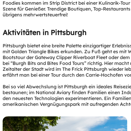
Foodies kommen im Strip District bei einer Kulinarik-Tour
Szene für Genießer. Trendige Boutiquen, Top-Restaurants
übrigens mehrwertsteuerfrei!
Pittsburgh bietet eine breite Palette einzigartiger Erleb
mit Golden Triangle Bikes erkunden. Zu Fuß geht es mit W
Bootstour der Gateway Clipper Riverboat Fleet oder dem Ex
bei “Burgh Bits and Bites Food Tours” richtig. Hier mach
Zeitalter der Stadt wird im The Frick Pittsburgh wieder 
Bei so viel Abwechslung ist Pittsburgh ein ideales Reisez
bestaunen; im National Aviary finden Familien einen In
den neuesten Technologien experimentieren. Ein Familien
amerikanischen Vergnügungspark mit aufregenden Acht