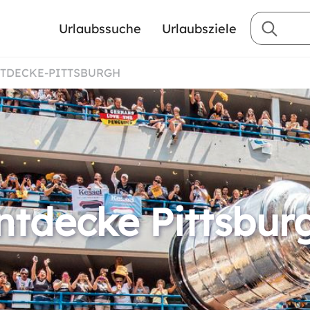
Urlaubssuche
Urlaubsziele
NTDECKE-PITTSBURGH
ntdecke Pittsbur