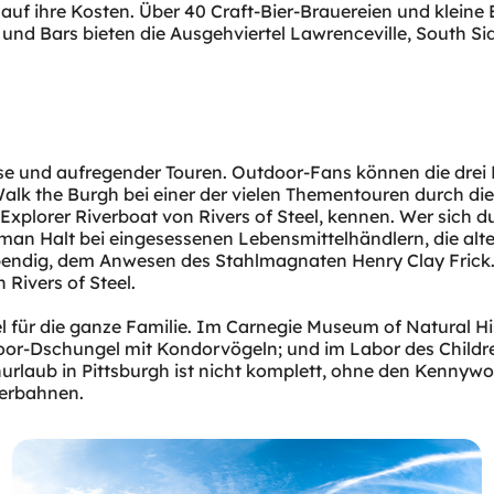
 auf ihre Kosten. Über 40 Craft-Bier-Brauereien und kleine 
 und Bars bieten die Ausgehviertel Lawrenceville, South S
nisse und aufregender Touren. Outdoor-Fans können die drei
alk the Burgh bei einer der vielen Thementouren durch die
plorer Riverboat von Rivers of Steel, kennen. Wer sich dur
t man Halt bei eingesessenen Lebensmittelhändlern, die al
lebendig, dem Anwesen des Stahlmagnaten Henry Clay Frick. 
iel für die ganze Familie. Im Carnegie Museum of Natural H
door-Dschungel mit Kondorvögeln; und im Labor des Childr
urlaub in Pittsburgh ist nicht komplett, ohne den Kennyw
erbahnen.