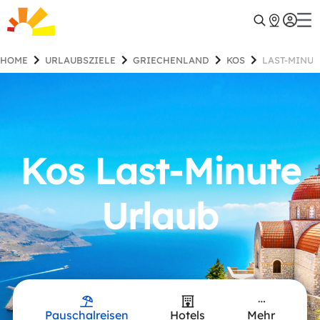
HOME
URLAUBSZIELE
GRIECHENLAND
KOS
LAST-MINU
Kos Last-Minute
Urlaub
Pauschalreisen
Hotels
Mehr