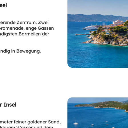
sel
sierende Zentrum: Zwei
enpromenade, enge Gassen
ndigsten Barmeilen der
tändig in Bewegung.
 Insel
meter feiner goldener Sand,
lasklarem Wasser und dem