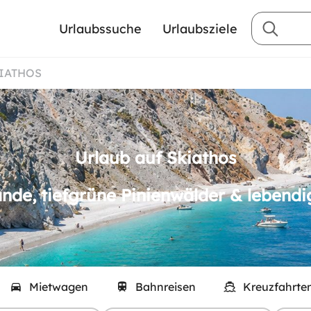
Urlaubssuche
Urlaubsziele
KIATHOS
Urlaub auf Skiathos
nde, tiefgrüne Pinienwälder & lebendi
Mietwagen
Bahnreisen
Kreuzfahrte