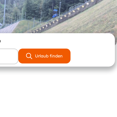
n
Urlaub finden