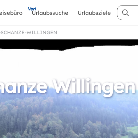
Verl
eisebüro
Urlaubssuche
Urlaubsziele
GSCHANZE-WILLINGEN
anze Willingen