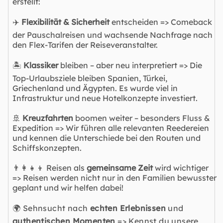
erstellt:
✈️
Flexibilität & Sicherheit
entscheiden => Comeback
der Pauschalreisen und wachsende Nachfrage nach
den Flex-Tarifen der Reiseveranstalter.
🏝️
Klassiker
bleiben – aber neu interpretiert => Die
Top-Urlaubsziele bleiben Spanien, Türkei,
Griechenland und Ägypten. Es wurde viel in
Infrastruktur und neue Hotelkonzepte investiert.
🚢
Kreuzfahrten
boomen weiter – besonders Fluss &
Expedition => Wir führen alle relevanten Reedereien
und kennen die Unterschiede bei den Routen und
Schiffskonzepten.
👨‍👩‍👧‍👦 Reisen als
gemeinsame Zeit
wird wichtiger
=> Reisen werden nicht nur in den Familien bewusster
geplant und wir helfen dabei!
🌍 Sehnsucht nach
echten Erlebnissen
und
authentischen Momenten
=> Kennst du unsere