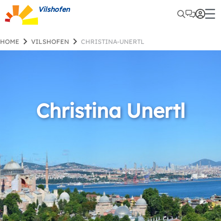
Vilshofen
HOME
VILSHOFEN
CHRISTINA-UNERTL
Christina Unertl