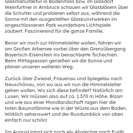
Glasmanufaktur in Bodenmais bzw. im Glasdorf
Weinfurtner in Arnbruck schauen wir Glasbläsern über
die Schulter und probieren selbst aus, während die
Sonne mit den ausgestellten Glaskunstwerken im
angeschlossenen Park wunderbare Lichtspiele
zaubert. Faszinierend für die ganze Familie.
Bevor wir noch zur Himmelsleiter wollen, fahren wir
am Großen Arbersee vorbei über den Grenzübergang
Bayerisch-Eisenstein ins benachbarte Tschechien.
Beim Mittagsessen genießen wir die Sonne und
planen unseren weiteren Weg.
Zurück über Zwiesel, Frauenau und Spiegelau nach
Neuschönau, von wo aus wir nun die Himmelsleiter
gehen wollen. Wo sich diese befindet? Natürlich am
Lusen. Wir müssen also auf ca. 1.370 m Höhe. Bizarr
und wie aus einer Mondlandschaft ragen hier die
toten Baumstämme wie in der Wüste aus dem Boden.
Wirklich sehenswert und der Rundumblick von oben
einfach nur schön!
Im August lohnt sich noch ein Abstecher nach Furth