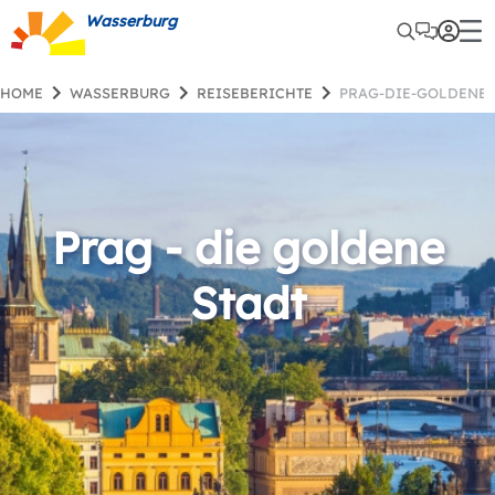
Wasserburg
HOME
WASSERBURG
REISEBERICHTE
PRAG-DIE-GOLDENE-
Prag - die goldene
Stadt