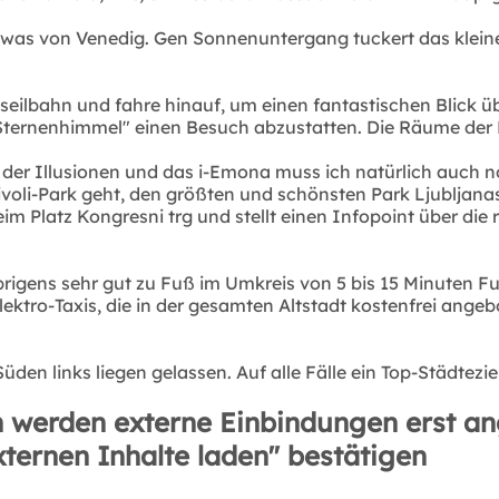
 etwas von Venedig. Gen Sonnenuntergang tuckert das klei
andseilbahn und fahre hinauf, um einen fantastischen Blick 
ternenhimmel" einen Besuch abzustatten. Die Räume der 
er Illusionen und das i-Emona muss ich natürlich auch n
oli-Park geht, den größten und schönsten Park Ljubljanas.
 Platz Kongresni trg und stellt einen Infopoint über die 
brigens sehr gut zu Fuß im Umkreis von 5 bis 15 Minuten 
 Elektro-Taxis, die in der gesamten Altstadt kostenfrei ang
Süden links liegen gelassen. Auf alle Fälle ein Top-Städtez
 werden externe Einbindungen erst an
xternen Inhalte laden" bestätigen