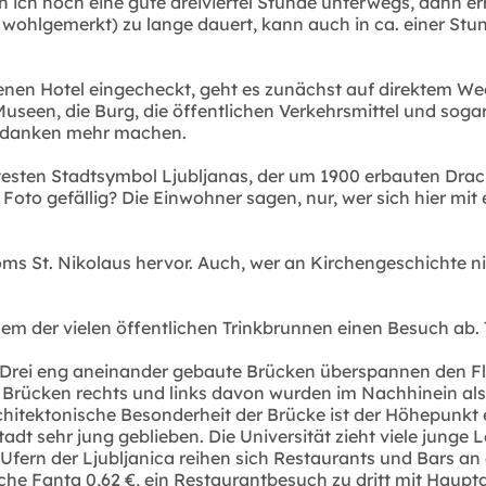
 ich noch eine gute dreiviertel Stunde unterwegs, dann er
wohlgemerkt) zu lange dauert, kann auch in ca. einer Stu
genen Hotel eingecheckt, geht es zunächst auf direktem Weg
 Museen, die Burg, die öffentlichen Verkehrsmittel und so
 Gedanken mehr machen.
esten Stadtsymbol Ljubljanas, der um 1900 erbauten Dra
oto gefällig? Die Einwohner sagen, nur, wer sich hier mit 
 St. Nikolaus hervor. Auch, wer an Kirchengeschichte nicht 
nem der vielen öffentlichen Trinkbrunnen einen Besuch ab
Drei eng aneinander gebaute Brücken überspannen den Flus
Brücken rechts und links davon wurden im Nachhinein als
itektonische Besonderheit der Brücke ist der Höhepunkt ei
Stadt sehr jung geblieben. Die Universität zieht viele junge 
 Ufern der Ljubljanica reihen sich Restaurants und Bars an
sche Fanta 0,62 €, ein Restaurantbesuch zu dritt mit Haupt