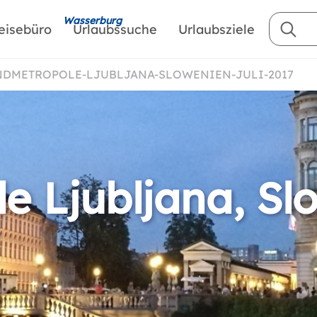
Wasserburg
eisebüro
Urlaubssuche
Urlaubsziele
ENDMETROPOLE-LJUBLJANA-SLOWENIEN-JULI-2017
e Ljubljana, Sl