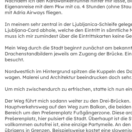
Nachdem ich den Karawankentunnel hinter mir lasse, bin
Eigenanreise mit dem Pkw mit ca. 4 Stunden (ohne Stau 
mit Adria Airways fliegen.
In meinem sehr zentral in der Ljubljanica-Schleife gele
Ljubljana-Card abhole, welche den Eintritt in sämtliche
muss ich mir zumindest über die Eintrittskarten keine
Mein Weg durch die Stadt beginnt zunächst am bekannt
Drachenstandbildern jeweils am Zugang der Brücke. Ein F
besucht.
Nordwestlich im Hintergrund spitzen die Kuppeln des Doms
wagen. Malerei und Architektur beeindrucken doch sehr.
Um mich zwischendurch zu erfrischen, statte ich nun ei
Der Weg führt mich sodann weiter zu den Drei-Brücken. 
Hauptverkehrsweg auf den Weg zum Balkan, die beiden 
Bereich um den Prešerenplatz Fußgängerzone. Diese arch
Prešerenplatz, hier pulsiert die Stadt. Überhaupt ist die 
vollkommen autofrei ist, eine einzige Partymeile. An den
übrigens in Grenzen. Beispielsweise kostet eine sloweni