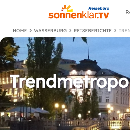
R
HOME
WASSERBURG
REISEBERICHTE
TR
Trendmetropol