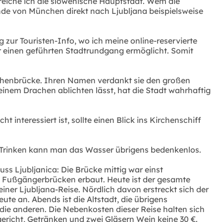
reiche ich die slowenische Hauptstadt. Wem die
nde von München direkt nach Ljubljana beispielsweise
 zur Touristen-Info, wo ich meine online-reservierte
gar einen geführten Stadtrundgang ermöglicht. Somit
chenbrücke. Ihren Namen verdankt sie den großen
einem Drachen ablichten lässt, hat die Stadt wahrhaftig
interessiert ist, sollte einen Blick ins Kirchenschiff
. Trinken kann man das Wasser übrigens bedenkenlos.
s Ljubljanica: Die Brücke mittig war einst
 Fußgängerbrücken erbaut. Heute ist der gesamte
ner Ljubljana-Reise. Nördlich davon erstreckt sich der
Leute an. Abends ist die Altstadt, die übrigens
 die anderen. Die Nebenkosten dieser Reise halten sich
gericht, Getränken und zwei Gläsern Wein keine 30 €.