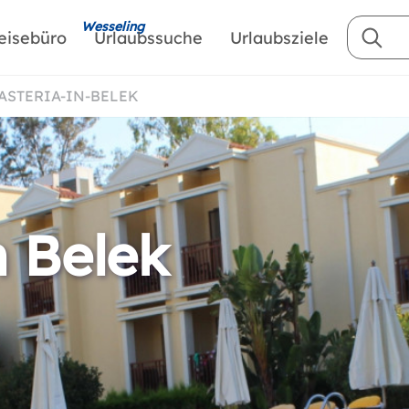
Wesseling
eisebüro
Urlaubssuche
Urlaubsziele
-ASTERIA-IN-BELEK
n Belek