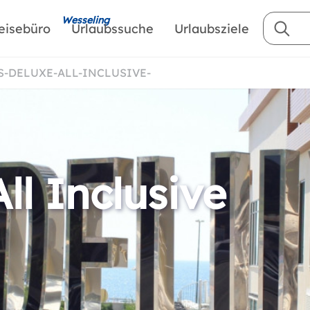
Wesseling
eisebüro
Urlaubssuche
Urlaubsziele
US-DELUXE-ALL-INCLUSIVE-
ll Inclusive