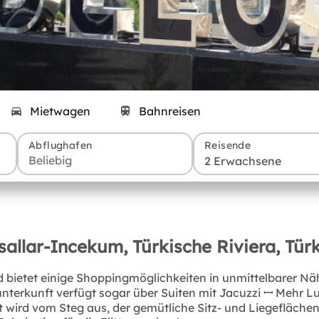
Mietwagen
Bahnreisen
Abflughafen
Reisende
2 Erwachsene
vsallar-Incekum, Türkische Riviera, Türk
d bietet einige Shoppingmöglichkeiten in unmittelbarer Nä
nterkunft verfügt sogar über Suiten mit Jacuzzi ꟷ Mehr L
d vom Steg aus, der gemütliche Sitz- und Liegeflächen biet