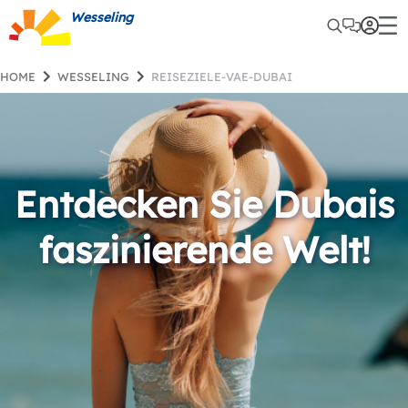
Wesseling
HOME
WESSELING
REISEZIELE-VAE-DUBAI
Entdecken Sie Dubais
faszinierende Welt!