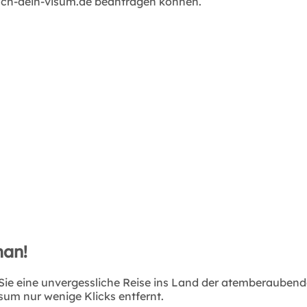
buch-dein-visum.de beantragen können.
man!
n Sie eine unvergessliche Reise ins Land der atemberauben
sum nur wenige Klicks entfernt.