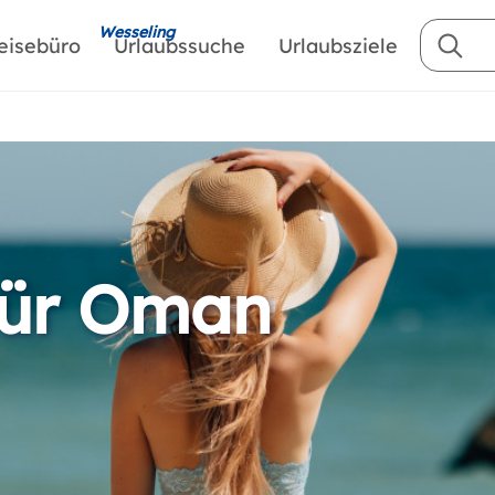
Wesseling
eisebüro
Urlaubssuche
Urlaubsziele
für Oman