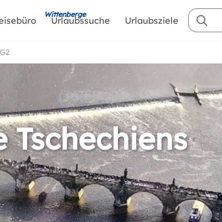
Wittenberge
eisebüro
Urlaubssuche
Urlaubsziele
AG2
e Tschechiens