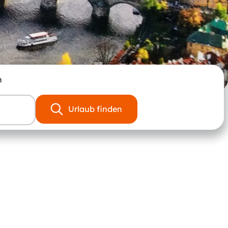
n
Urlaub finden