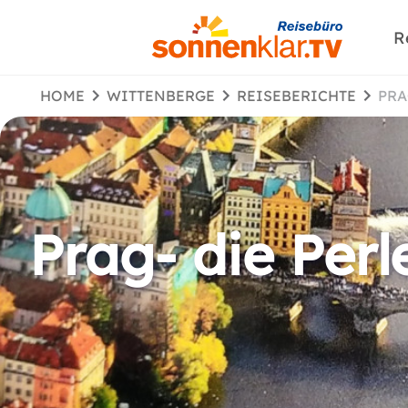
R
HOME
WITTENBERGE
REISEBERICHTE
PR
Prag- die Perl