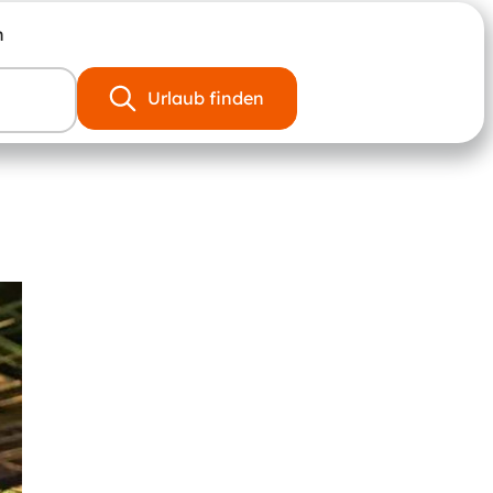
n
Urlaub finden