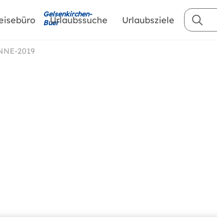
Gelsenkirchen-
eisebüro
Urlaubssuche
Urlaubsziele
Buer
NNE-2019