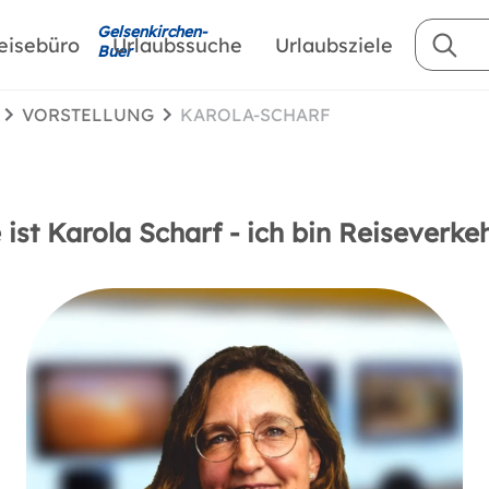
Gelsenkirchen-
eisebüro
Urlaubssuche
Urlaubsziele
Buer
VORSTELLUNG
KAROLA-SCHARF
st Karola Scharf - ich bin Reiseverke