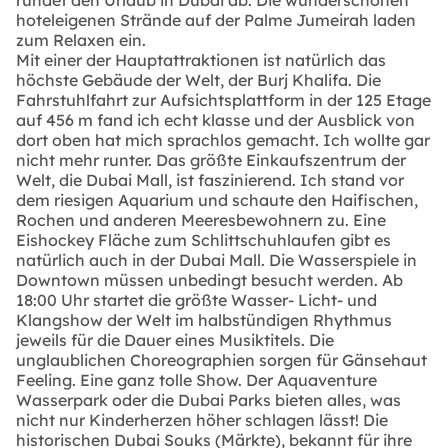
hoteleigenen Strände auf der Palme Jumeirah laden
zum Relaxen ein.
Mit einer der Hauptattraktionen ist natürlich das
höchste Gebäude der Welt, der Burj Khalifa. Die
Fahrstuhlfahrt zur Aufsichtsplattform in der 125 Etage
auf 456 m fand ich echt klasse und der Ausblick von
dort oben hat mich sprachlos gemacht. Ich wollte gar
nicht mehr runter. Das größte Einkaufszentrum der
Welt, die Dubai Mall, ist faszinierend. Ich stand vor
dem riesigen Aquarium und schaute den Haifischen,
Rochen und anderen Meeresbewohnern zu. Eine
Eishockey Fläche zum Schlittschuhlaufen gibt es
natürlich auch in der Dubai Mall. Die Wasserspiele in
Downtown müssen unbedingt besucht werden. Ab
18:00 Uhr startet die größte Wasser- Licht- und
Klangshow der Welt im halbstündigen Rhythmus
jeweils für die Dauer eines Musiktitels. Die
unglaublichen Choreographien sorgen für Gänsehaut
Feeling. Eine ganz tolle Show. Der Aquaventure
Wasserpark oder die Dubai Parks bieten alles, was
nicht nur Kinderherzen höher schlagen lässt! Die
historischen Dubai Souks (Märkte), bekannt für ihre