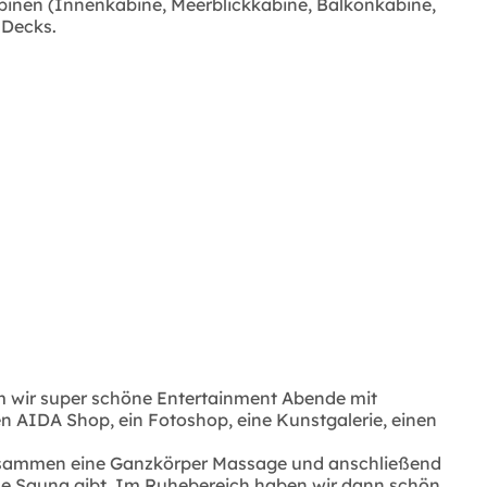
abinen (Innenkabine, Meerblickkabine, Balkonkabine,
 Decks.
 dem wir super schöne Entertainment Abende mit
den AIDA Shop, ein Fotoshop, eine Kunstgalerie, einen
 zusammen eine Ganzkörper Massage und anschließend
che Sauna gibt. Im Ruhebereich haben wir dann schön