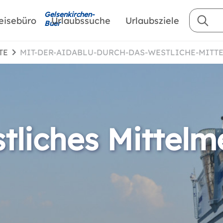
Gelsenkirchen-
eisebüro
Urlaubssuche
Urlaubsziele
Buer
TE
MIT-DER-AIDABLU-DURCH-DAS-WESTLICHE-MITT
tliches Mittelm