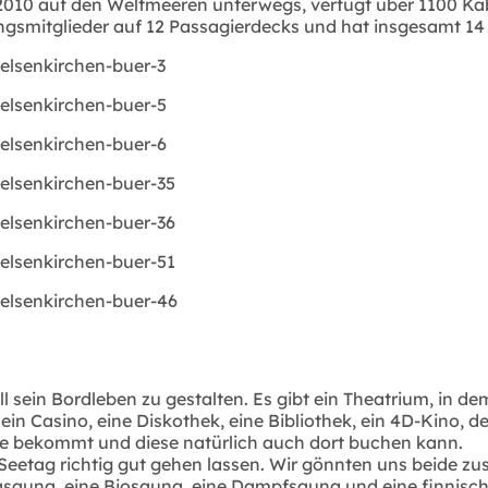
r 2010 auf den Weltmeeren unterwegs, verfügt über 1100 K
zungsmitglieder auf 12 Passagierdecks und hat insgesamt 14
ell sein Bordleben zu gestalten. Es gibt ein Theatrium, in
ein Casino, eine Diskothek, eine Bibliothek, ein 4D-Kino, 
ge bekommt und diese natürlich auch dort buchen kann.
 Seetag richtig gut gehen lassen. Wir gönnten uns beide
masauna, eine Biosauna, eine Dampfsauna und eine finnis