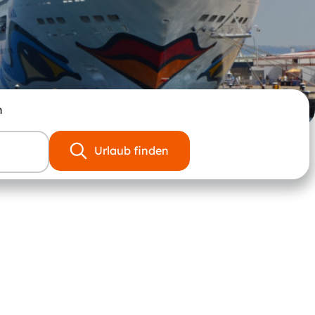
n
Urlaub finden