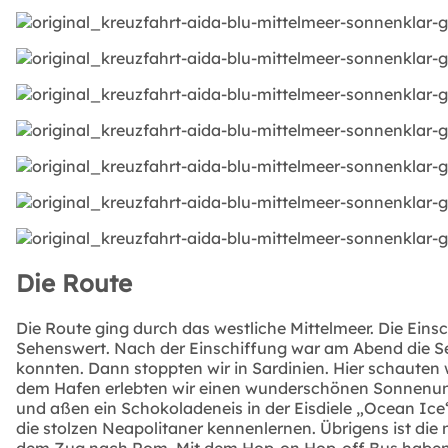
Die Route
Die Route ging durch das westliche Mittelmeer. Die Ein
Sehenswert. Nach der Einschiffung war am Abend die Se
konnten. Dann stoppten wir in Sardinien. Hier schaute
dem Hafen erlebten wir einen wunderschönen Sonnenunte
und aßen ein Schokoladeneis in der Eisdiele „Ocean Ice“
die stolzen Neapolitaner kennenlernen. Übrigens ist die 
dem Zug nach Rom. Mit dem Hop-on Hop-off Bus haben w