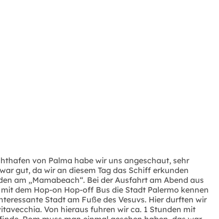
Yachthafen von Palma habe wir uns angeschaut, sehr
ar gut, da wir an diesem Tag das Schiff erkunden
Stunden am „Mamabeach“. Bei der Ausfahrt am Abend aus
ir mit dem Hop-on Hop-off Bus die Stadt Palermo kennen
interessante Stadt am Fuße des Vesuvs. Hier durften wir
vitavecchia. Von hieraus fuhren wir ca. 1 Stunden mit
 finde, Rom muss man einmal gesehen haben, das war