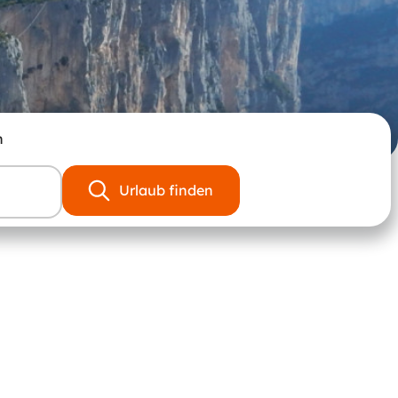
n
Urlaub finden